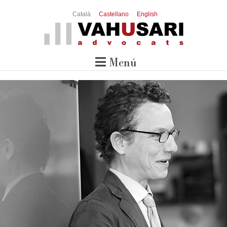
Català
Castellano
English
Menú

Inici
El Bufet
Serveis
Advocats