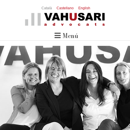
Català
Castellano
English
Menú

Inici
El Bufet
Serveis
Advocats